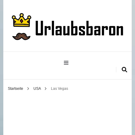
Reisetipps, -tricks und die besten Unterkünfte
Urlaubsbaron
Startseite
USA
Las Vegas