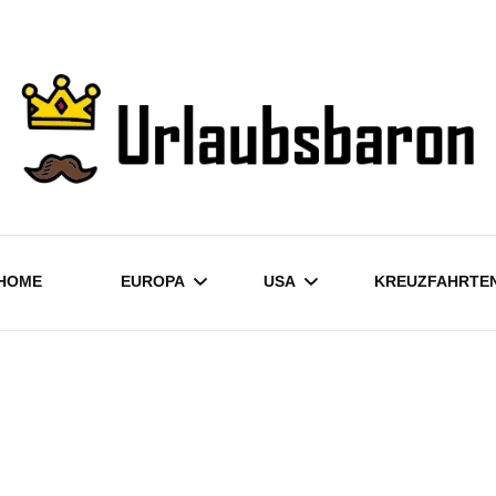
Reisetipps, -tricks und die besten Unterkünfte
Urlaubsbaron
HOME
EUROPA
USA
KREUZFAHRTE
DEUTSCHLAND
KALIFORNIEN
KROATIEN
LAS VEGAS