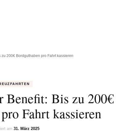
POLEN
TSCHECHIEN
UK
ENGLAND
is zu 200€ Bordguthaben pro Fahrt kassieren
NORDIRL
SCHOTTL
REUZFAHRTEN
WALES
 Benefit: Bis zu 200€
pro Fahrt kassieren
siert am
31. März 2025