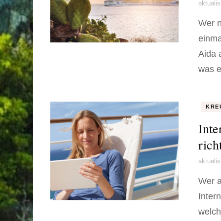
aktuali
Wer n
einma
Aida 
was e
KRE
Inte
rich
aktuali
Wer au
Inter
welch