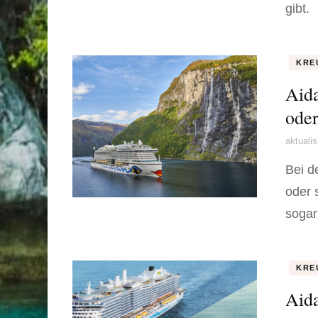
gibt.
KRE
Aida
oder
aktuali
Bei d
oder 
sogar
KRE
Aida