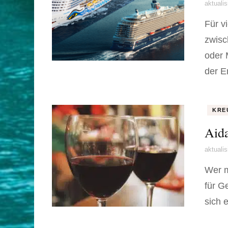
aktuali
Für v
zwisc
oder 
der E
KRE
Aida
aktuali
Wer m
für G
sich 