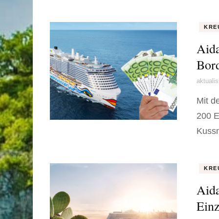
KRE
Aida
Bord
aktuali
Mit d
200 E
Kussm
KRE
Aida
Ein