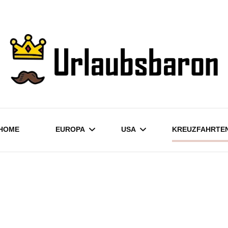
Reisetipps, -tricks und die besten Unterkünfte
Urlaubsbaron
HOME
EUROPA
USA
KREUZFAHRTE
DEUTSCHLAND
KALIFORNIEN
KROATIEN
LAS VEGAS