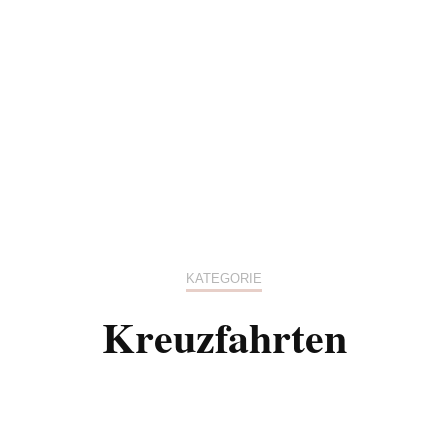
POLEN
TSCHECHIEN
UK
ENGLAND
NORDIRL
SCHOTTL
KATEGORIE
WALES
Kreuzfahrten